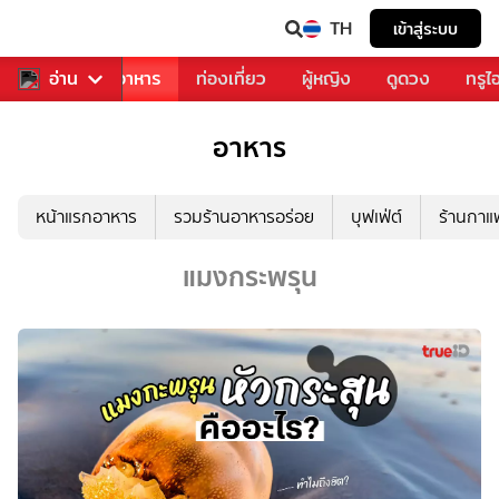
TH
เข้าสู่ระบบ
วงการเพลง
อ่าน
อาหาร
ท่องเที่ยว
ผู้หญิง
ดูดวง
ทรูไ
อาหาร
หน้าแรกอาหาร
รวมร้านอาหารอร่อย
บุฟเฟ่ต์
ร้านกา
แมงกระพรุน