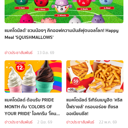
แมคโดนัลด์' ชวนน้องๆ คิกออฟความมันส์ฟุตบอลโลก! Happy
Meal 'SQUISHMALLOWS'
ข่าวประชาสัมพันธ์
13 มิ.ย. 69
แมคโดนัลด์ ต้อนรับ PRIDE
แมคโดนัลด์ รีเทิร์นเมนูฮิต 'คริส
MONTH กับ 'COLORS OF
ปี้ฟรายส์' กรอบอร่อย ถึงรส
YOUR PRIDE' ไอศกรีม 'โคน
ออเนียนชีส!
หลากสี'
ข่าวประชาสัมพันธ์
2 มิ.ย. 69
ข่าวประชาสัมพันธ์
22 พ.ค. 69