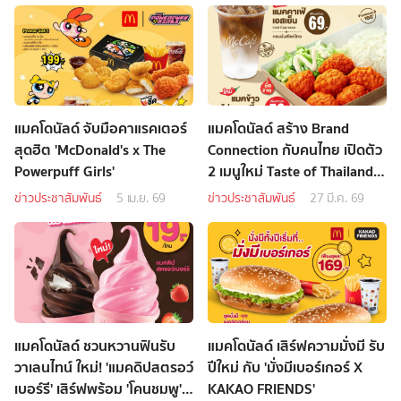
แมคโดนัลด์ จับมือคาแรคเตอร์
แมคโดนัลด์ สร้าง Brand
สุดฮิต 'McDonald's x The
Connection กับคนไทย เปิดตัว
Powerpuff Girls'
2 เมนูใหม่ Taste of Thailand
ชูรสชาติไทยแท้ โดนใจทุกคำ
ข่าวประชาสัมพันธ์
5 เม.ย. 69
ข่าวประชาสัมพันธ์
27 มี.ค. 69
แมคโดนัลด์ ชวนหวานฟินรับ
แมคโดนัลด์ เสิร์ฟความมั่งมี รับ
วาเลนไทน์ ใหม่! 'แมคดิปสตรอว์
ปีใหม่ กับ 'มั่งมีเบอร์เกอร์ X
เบอร์รี' เสิร์ฟพร้อม 'โคนชมพู'
KAKAO FRIENDS'