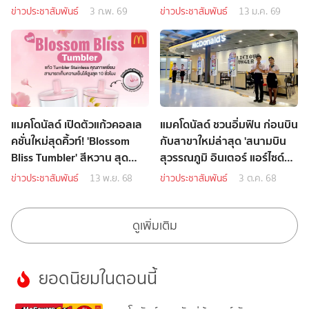
สุดคิ้วท์
ข่าวประชาสัมพันธ์
3 ก.พ. 69
ข่าวประชาสัมพันธ์
13 ม.ค. 69
แมคโดนัลด์ เปิดตัวแก้วคอลเล
แมคโดนัลด์ ชวนอิ่มฟิน ก่อนบิน
คชั่นใหม่สุดคิ้วท์! 'Blossom
กับสาขาใหม่ล่าสุด 'สนามบิน
Bliss Tumbler' สีหวาน สุด
สุวรรณภูมิ อินเตอร์ แอร์ไซด์
ละมุน
คอนคอร์ด บี'
ข่าวประชาสัมพันธ์
13 พ.ย. 68
ข่าวประชาสัมพันธ์
3 ต.ค. 68
ดูเพิ่มเติม
ยอดนิยมในตอนนี้