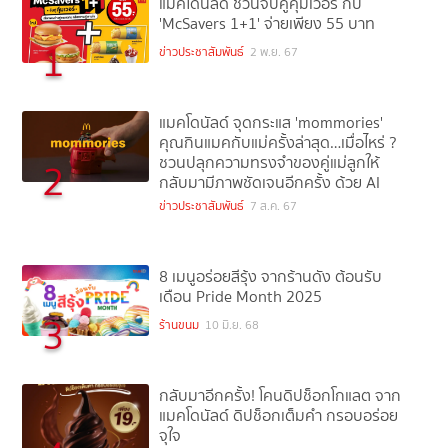
แมคโดนัลด์ ชวนจับคู่คุ้มเวอร์ กับ
'McSavers 1+1' จ่ายเพียง 55 บาท
1
ข่าวประชาสัมพันธ์
2 พ.ย. 67
แมคโดนัลด์ จุดกระแส 'mommories'
คุณกินแมคกับแม่ครั้งล่าสุด…เมื่อไหร่ ?
ชวนปลุกความทรงจำของคู่แม่ลูกให้
2
กลับมามีภาพชัดเจนอีกครั้ง ด้วย AI
ข่าวประชาสัมพันธ์
7 ส.ค. 67
8 เมนูอร่อยสีรุ้ง จากร้านดัง ต้อนรับ
เดือน Pride Month 2025
3
ร้านขนม
10 มิ.ย. 68
กลับมาอีกครั้ง! โคนดิปช็อกโกแลต จาก
แมคโดนัลด์ ดิปช็อกเต็มคำ กรอบอร่อย
จุใจ