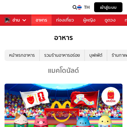
TH
เข้าสู่ระบบ
สารวงการเพลง
อ่าน
อาหาร
ท่องเที่ยว
ผู้หญิง
ดูดวง
ท
อาหาร
หน้าแรกอาหาร
รวมร้านอาหารอร่อย
บุฟเฟ่ต์
ร้านกา
แมคโดนัลด์