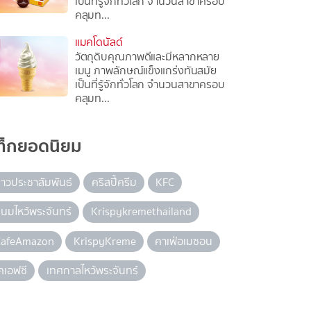
เป็นที่รู้จักทั่วโลก จำนวนสาขาครอบ
คลุมท...
แมคโดนัลด์
วัตถุดิบคุณภาพดีและมีหลากหลาย
เมนู ภาพลักษณ์แข็งแกร่งทันสมัย
เป็นที่รู้จักทั่วโลก จำนวนสาขาครอบ
คลุมท...
ท็กยอดนิยม
่าวประชาสัมพันธ์
คริสปี้ครีม
KFC
นมไหว้พระจันทร์
Krispykremethailand
CafeAmazon
KrispyKreme
คาเฟ่อเมซอน
คเอฟซี
เทศกาลไหว้พระจันทร์