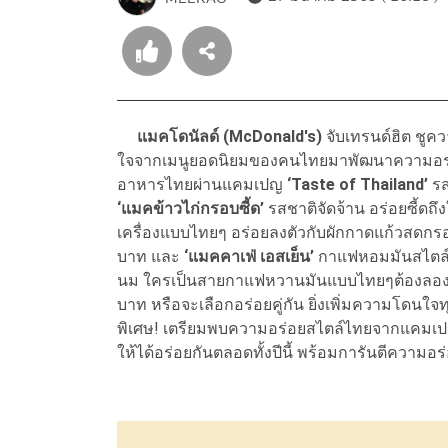
แมคโดนัลด์ (McDonald's)
จับเทรนด์ฮิต ชูค
ใจจากเมนูยอดนิยมของคนไทยมาพัฒนาความอร่
อาหารไทยผ่านแคมเปญ
‘Taste of Thailand’
รส
‘แมคข้าวไก่กรอบซี้ด’
รสชาติจัดจ้าน อร่อยซี้ดถึง
เครื่องแบบไทยๆ อร่อยลงตัวกับผักกาดแก้วสดกร
บาท และ
‘แมคคาเฟ่ เอสเย็น’
กาแฟหอมมันสไตล์ไ
นม ใครเป็นสายกาแฟหวานมันแบบไทยๆต้องลอง ได้ด
บาท หรือจะเลือกอร่อยคู่กัน ยิ่งเพิ่มความโดนใจ
พิเศษ! เตรียมพบความอร่อยสไตล์ไทยจากแคมเปญ ‘
ให้ได้อร่อยกันตลอดทั้งปีนี้ พร้อมการันตีความอ