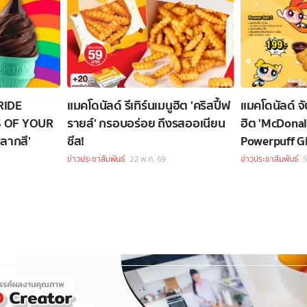
PRIDE
แมคโดนัลด์ รีเทิร์นเมนูฮิต 'คริสปี้ฟ
แมคโดนัลด์ จ
S OF YOUR
รายส์' กรอบอร่อย ถึงรสออเนียน
ฮิต 'McDonal
นหลากสี'
ชีส!
Powerpuff Gi
ข่าวประชาสัมพันธ์
22 พ.ค. 69
ข่าวประชาสัมพันธ์
5