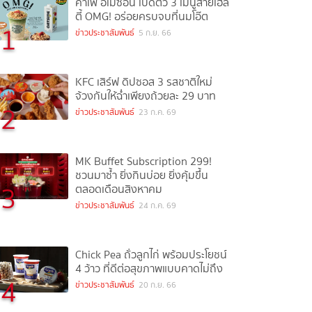
คาเฟ่ อเมซอน เปิดตัว 3 เมนูสายเฮล
ตี้ OMG! อร่อยครบจบที่นมโอ๊ต
1
ข่าวประชาสัมพันธ์
5 ก.ย. 66
KFC เสิร์ฟ ดิปซอส 3 รสชาติใหม่
จ้วงกันให้ฉ่ำเพียงถ้วยละ 29 บาท
2
ข่าวประชาสัมพันธ์
23 ก.ค. 69
MK Buffet Subscription 299!
ชวนมาซ้ำ ยิ่งกินบ่อย ยิ่งคุ้มขึ้น
3
ตลอดเดือนสิงหาคม
ข่าวประชาสัมพันธ์
24 ก.ค. 69
Chick Pea ถั่วลูกไก่ พร้อมประโยชน์
4 ว้าว ที่ดีต่อสุขภาพแบบคาดไม่ถึง
4
ข่าวประชาสัมพันธ์
20 ก.ย. 66