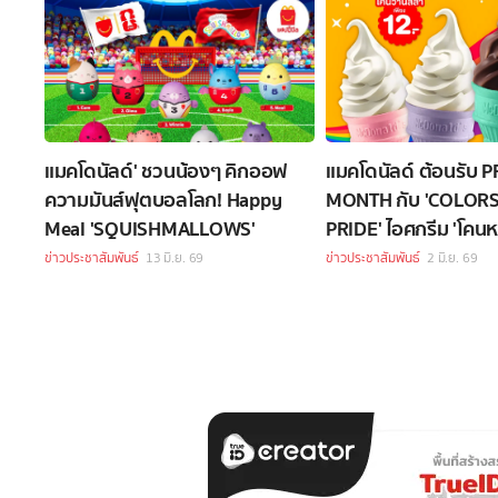
แมคโดนัลด์' ชวนน้องๆ คิกออฟ
แมคโดนัลด์ ต้อนรับ 
ความมันส์ฟุตบอลโลก! Happy
MONTH กับ 'COLOR
Meal 'SQUISHMALLOWS'
PRIDE' ไอศกรีม 'โค
ข่าวประชาสัมพันธ์
13 มิ.ย. 69
ข่าวประชาสัมพันธ์
2 มิ.ย. 69