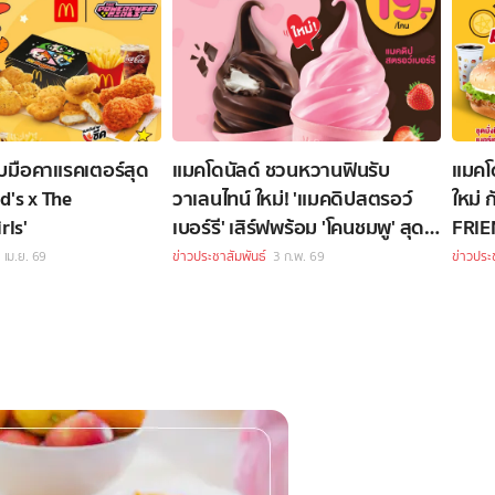
ับมือคาแรคเตอร์สุด
แมคโดนัลด์ ชวนหวานฟินรับ
แมคโด
d's x The
วาเลนไทน์ ใหม่! 'แมคดิปสตรอว์
ใหม่ 
rls'
เบอร์รี' เสิร์ฟพร้อม 'โคนชมพู' สุด
FRIE
คิ้วท์
 เม.ย. 69
ข่าวประชาสัมพันธ์
3 ก.พ. 69
ข่าวประ