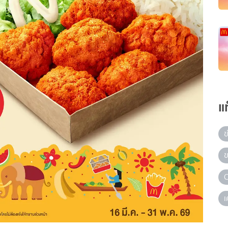
แ
ข
ข
เ