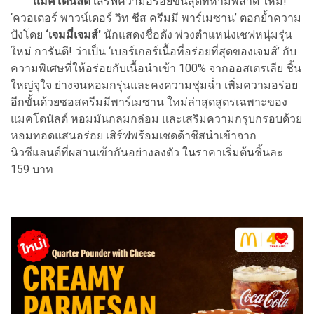
แมคโดนัลด์
เสิร์ฟความอร่อยขั้นสุดที่ห้ามพลาด ใหม่!
‘ควอเตอร์ พาวน์เดอร์ วิท ชีส ครีมมี พาร์เมซาน’ ตอกย้ำความ
ปังโดย
‘เจมมี่เจมส์'
นักแสดงชื่อดัง พ่วงตำแหน่งเชฟหนุ่มรุ่น
ใหม่ การันตี! ว่าเป็น ‘เบอร์เกอร์เนื้อที่อร่อยที่สุดของเจมส์’ กับ
ความพิเศษที่ให้อร่อยกับเนื้อนำเข้า 100% จากออสเตรเลีย ชิ้น
ใหญ่จุใจ ย่างจนหอมกรุ่นและคงความชุ่มฉ่ำ เพิ่มความอร่อย
อีกขั้นด้วยซอสครีมมีพาร์เมซาน ใหม่ล่าสุดสูตรเฉพาะของ
แมคโดนัลด์ หอมมันกลมกล่อม และเสริมความกรุบกรอบด้วย
หอมทอดแสนอร่อย เสิร์ฟพร้อมเชดด้าชีสนำเข้าจาก
นิวซีแลนด์ที่ผสานเข้ากันอย่างลงตัว ในราคาเริ่มต้นชิ้นละ
159 บาท