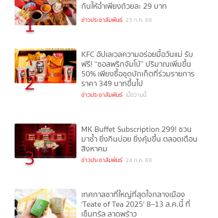
กันให้ฉ่ำเพียงถ้วยละ 29 บาท
1
ข่าวประชาสัมพันธ์
23 ก.ค. 69
KFC อัปเลเวลความอร่อยมื้อวันแม่ รับ
ฟรี! “ซอสพริกจัมโบ้” ปริมาณเพิ่มขึ้น
50% เพียงซื้อชุดบักเก็ตที่ร่วมรายการ
2
ราคา 349 บาทขึ้นไป
ข่าวประชาสัมพันธ์
เมื่อวานนี้
MK Buffet Subscription 299! ชวน
มาซ้ำ ยิ่งกินบ่อย ยิ่งคุ้มขึ้น ตลอดเดือน
สิงหาคม
3
ข่าวประชาสัมพันธ์
24 ก.ค. 69
เทศกาลชาที่ใหญ่ที่สุดใจกลางเมือง
'Teate of Tea 2025' 8–13 ส.ค.นี้ ที่
เซ็นทรัล ลาดพร้าว