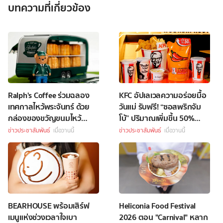
บทความที่เกี่ยวข้อง
Ralph's Coffee ร่วมฉลอง
KFC อัปเลเวลความอร่อยมื้อ
เทศกาลไหว้พระจันทร์ ด้วย
วันแม่ รับฟรี! “ซอสพริกจัม
กล่องของขวัญขนมไหว้
โบ้” ปริมาณเพิ่มขึ้น 50%
พระจันทร์สุดพิเศษ
เพียงซื้อชุดบักเก็ตที่ร่วม
ข่าวประชาสัมพันธ์
เมื่อวานนี้
ข่าวประชาสัมพันธ์
เมื่อวานนี้
รายการราคา 349 บาทขึ้นไป
BEARHOUSE พร้อมเสิร์ฟ
Heliconia Food Festival
เมนูแห่งช่วงเวลาใจเบา
2026 ตอน "Carnival" หลาก