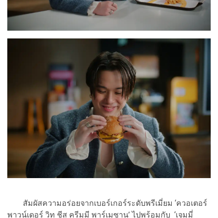
สัมผัสความอร่อยจากเบอร์เกอร์ระดับพรีเมี่ยม ‘ควอเตอร์
พาวน์เดอร์ วิท ชีส ครีมมี พาร์เมซาน’ ไปพร้อมกับ ‘เจมมี่