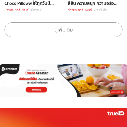
Choco Pilloww ให้ทุกวันมี
สีสัน ความสนุก ความอร่อย
“Soft Moment”
Celebrity Chef กว่า 70 ชีวิต
ข่าวประชาสัมพันธ์
เมื่อวานนี้
ข่าวประชาสัมพันธ์
7 วันที่แล้ว
ดูเพิ่มเติม