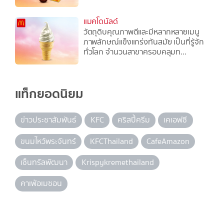
แมคโดนัลด์
วัตถุดิบคุณภาพดีและมีหลากหลายเมนู
ภาพลักษณ์แข็งแกร่งทันสมัย เป็นที่รู้จัก
ทั่วโลก จำนวนสาขาครอบคลุมท...
แท็กยอดนิยม
ข่าวประชาสัมพันธ์
KFC
คริสปี้ครีม
เคเอฟซี
ขนมไหว้พระจันทร์
KFCThailand
CafeAmazon
เซ็นทรัลพัฒนา
Krispykremethailand
คาเฟ่อเมซอน