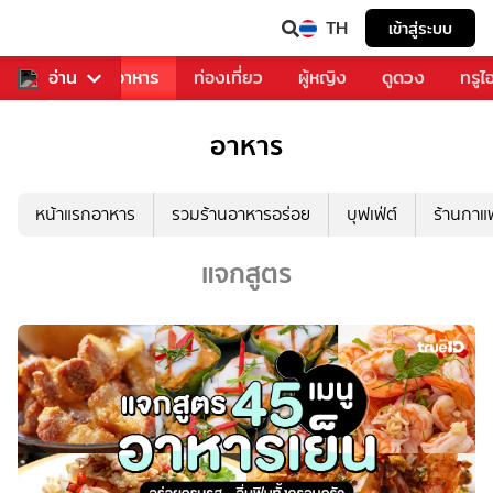
TH
เข้าสู่ระบบ
วงการเพลง
อ่าน
อาหาร
ท่องเที่ยว
ผู้หญิง
ดูดวง
ทรูไ
อาหาร
หน้าแรกอาหาร
รวมร้านอาหารอร่อย
บุฟเฟ่ต์
ร้านกา
แจกสูตร