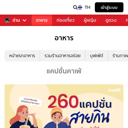
TH
เข้าสู่ระบบ
สารวงการเพลง
อ่าน
อาหาร
ท่องเที่ยว
ผู้หญิง
ดูดวง
ท
อาหาร
หน้าแรกอาหาร
รวมร้านอาหารอร่อย
บุฟเฟ่ต์
ร้านกา
แคปชั่นคาเฟ่