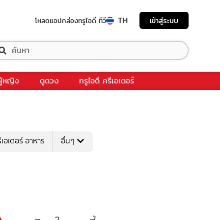
TH
เข้าสู่ระบบ
โหลดแอป
กล่องทรูไอดี ทีวี
ผู้หญิง
ดูดวง
ทรูไอดี ครีเอเตอร์
ีเอเตอร์ อาหาร
อื่นๆ