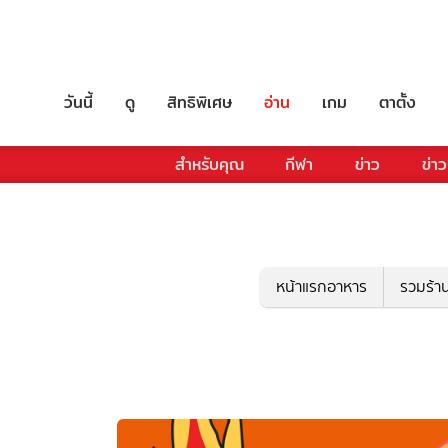
วันนี้
ดู
สิทธิพิเศษ
อ่าน
เกม
ตาตั้ง
สำหรับคุณ
กีฬา
ข่าว
ข่าว
หน้าแรกอาหาร
รวมร้า