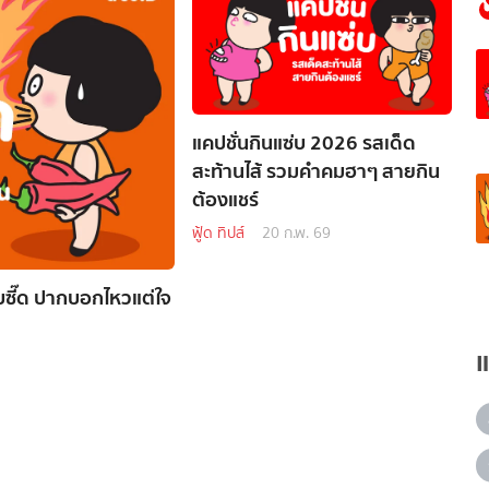
แคปชั่นกินแซ่บ 2026 รสเด็ด
สะท้านไส้ รวมคำคมฮาๆ สายกิน
ต้องแชร์
ฟู้ด ทิปส์
20 ก.พ. 69
บซี๊ด ปากบอกไหวแต่ใจ