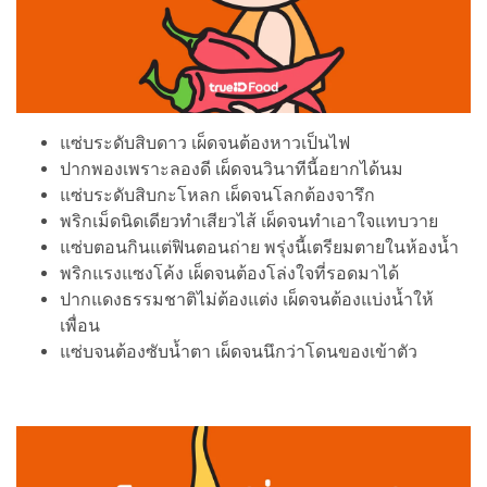
แซ่บระดับสิบดาว เผ็ดจนต้องหาวเป็นไฟ
ปากพองเพราะลองดี เผ็ดจนวินาทีนี้อยากได้นม
แซ่บระดับสิบกะโหลก เผ็ดจนโลกต้องจารึก
พริกเม็ดนิดเดียวทำเสียวไส้ เผ็ดจนทำเอาใจแทบวาย
แซ่บตอนกินแต่ฟินตอนถ่าย พรุ่งนี้เตรียมตายในห้องน้ำ
พริกแรงแซงโค้ง เผ็ดจนต้องโล่งใจที่รอดมาได้
ปากแดงธรรมชาติไม่ต้องแต่ง เผ็ดจนต้องแบ่งน้ำให้
เพื่อน
แซ่บจนต้องซับน้ำตา เผ็ดจนนึกว่าโดนของเข้าตัว