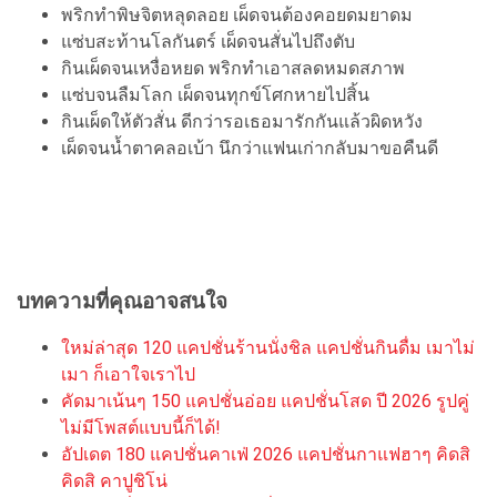
พริกทำพิษจิตหลุดลอย เผ็ดจนต้องคอยดมยาดม
แซ่บสะท้านโลกันตร์ เผ็ดจนสั่นไปถึงตับ
กินเผ็ดจนเหงื่อหยด พริกทำเอาสลดหมดสภาพ
แซ่บจนลืมโลก เผ็ดจนทุกข์โศกหายไปสิ้น
กินเผ็ดให้ตัวสั่น ดีกว่ารอเธอมารักกันแล้วผิดหวัง
เผ็ดจนน้ำตาคลอเบ้า นึกว่าแฟนเก่ากลับมาขอคืนดี
บทความที่คุณอาจสนใจ
ใหม่ล่าสุด 120 แคปชั่นร้านนั่งชิล แคปชั่นกินดื่ม เมาไม่
เมา ก็เอาใจเราไป
คัดมาเน้นๆ 150 แคปชั่นอ่อย แคปชั่นโสด ปี 2026 รูปคู่
ไม่มีโพสต์แบบนี้ก็ได้!
อัปเดต 180 แคปชั่นคาเฟ่ 2026 แคปชั่นกาแฟฮาๆ คิดสิ
คิดสิ คาปูชิโน่