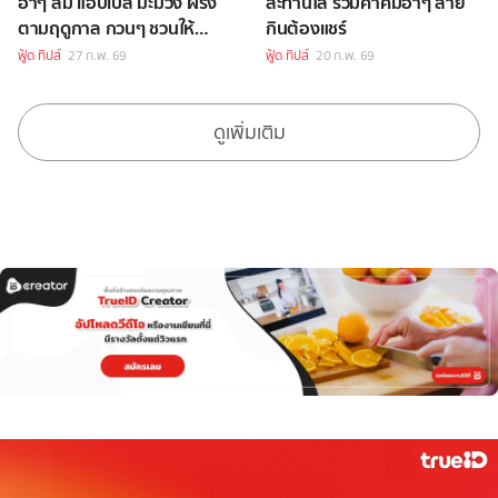
ฮาๆ ส้ม แอปเปิ้ล มะม่วง ฝรั่ง
สะท้านไส้ รวมคำคมฮาๆ สาย
ตามฤดูกาล กวนๆ ชวนให้
กินต้องแชร์
แชร์!
ฟู้ด ทิปส์
27 ก.พ. 69
ฟู้ด ทิปส์
20 ก.พ. 69
ดูเพิ่มเติม