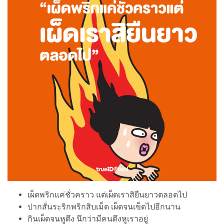
เผ็ดพริกแค่ชั่วคราว แต่เผ็ดเราสิยืนยาวตลอดไป
ปากสั่นระริกพริกสิบเม็ด เผ็ดจนเข็ดไปอีกนาน
กินเผ็ดจนหูตึง นึกว่ามีคนดึงหูเราอยู่