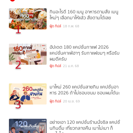
กินอะไรดี 160 เมนู อาหารตามสั่ง เมนู
ใหม่ๆ เลือกมาให้แล้ว สั่งตามได้เลย
1
ฟู้ด ทิปส์
18 ก.พ. 68
อัปเดต 180 แคปชั่นกาแฟ 2026
แคปชั่นคาเฟ่ฮาๆ รับกาแฟขมๆ หรือรับ
ผมดีครับ
2
ฟู้ด ทิปส์
21 ม.ค. 68
มาใหม่ 260 แคปชั่นสายกิน แคปชั่นอา
หาร 2026 ถ้าไม่ชอบขนม ชอบผมได้นะ
3
ฟู้ด ทิปส์
20 เม.ย. 69
อย่างเอา 120 แคปชั่นร้านนั่งชิล แคปชั่
นกินดื่ม เที่ยวกลางคืน เมาไม่เมา ก็