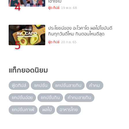
เอาใจไป
4
ฟู้ด ทิปส์
19 พ.ย. 68
ประโยชน์ของ อะโวคาโด ผลไม้ไขมันดี
กินทุกวันดีไหม กินตอนไหนดีสุด
5
ฟู้ด ทิปส์
20 ก.ย. 65
แท็กยอดนิยม
ฟู้ดทิปส์
แคปชั่น
แคปชั่นสายกิน
คำคม
แคปชั่นอ่อย
แคปชั่นกิน
คำคมสายกิน
แคปชั่นคาเฟ่
ผลไม้
อาหารไทย