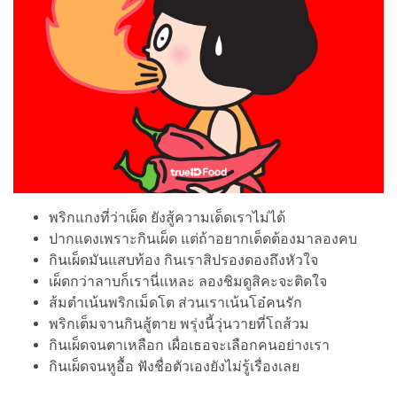
พริกแกงที่ว่าเผ็ด ยังสู้ความเด็ดเราไม่ได้
ปากแดงเพราะกินเผ็ด แต่ถ้าอยากเด็ดต้องมาลองคบ
กินเผ็ดมันแสบท้อง กินเราสิปรองดองถึงหัวใจ
เผ็ดกว่าลาบก็เรานี่แหละ ลองชิมดูสิคะจะติดใจ
ส้มตำเน้นพริกเม็ดโต ส่วนเราเน้นโอ๋คนรัก
พริกเต็มจานกินสู้ตาย พรุ่งนี้วุ่นวายที่โถส้วม
กินเผ็ดจนตาเหลือก เผื่อเธอจะเลือกคนอย่างเรา
กินเผ็ดจนหูอื้อ ฟังชื่อตัวเองยังไม่รู้เรื่องเลย