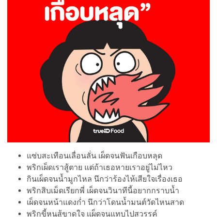
แซ่บสะเทือนเลื่อนลั่น เผ็ดจนฟันเกือบหลุด
พริกเผ็ดเราสู้ตาย แต่ถ้าเธอหายเราอยู่ไม่ไหว
กินเผ็ดจนน้ำมูกไหล นึกว่าร้องไห้เสียใจเรื่องเธอ
พริกสิบเม็ดเรียกพี่ เผ็ดจนวินาทีนี้อยากกราบน้ำ
เผ็ดจนหน้าแดงก่ำ นึกว่าโดนน้ำมนต์วัดไหนสาด
พริกขี้หนูสู้ขาดใจ เเผ็ดจนแทบไปสวรรค์