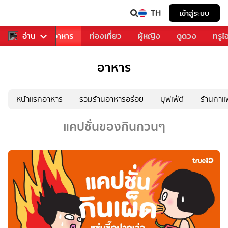
TH
เข้าสู่ระบบ
วงการเพลง
อ่าน
อาหาร
ท่องเที่ยว
ผู้หญิง
ดูดวง
ทรูไ
อาหาร
หน้าแรกอาหาร
รวมร้านอาหารอร่อย
บุฟเฟ่ต์
ร้านกา
แคปชั่นของกินกวนๆ