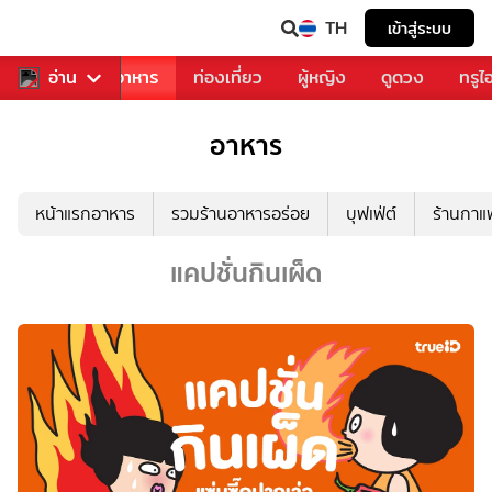
TH
เข้าสู่ระบบ
วงการเพลง
อ่าน
อาหาร
ท่องเที่ยว
ผู้หญิง
ดูดวง
ทรูไ
อาหาร
หน้าแรกอาหาร
รวมร้านอาหารอร่อย
บุฟเฟ่ต์
ร้านกา
แคปชั่นกินเผ็ด