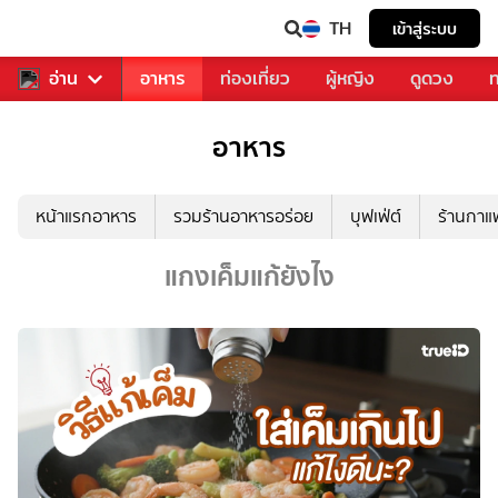
TH
เข้าสู่ระบบ
สารวงการเพลง
อ่าน
อาหาร
ท่องเที่ยว
ผู้หญิง
ดูดวง
ท
อาหาร
หน้าแรกอาหาร
รวมร้านอาหารอร่อย
บุฟเฟ่ต์
ร้านกา
แกงเค็มแก้ยังไง