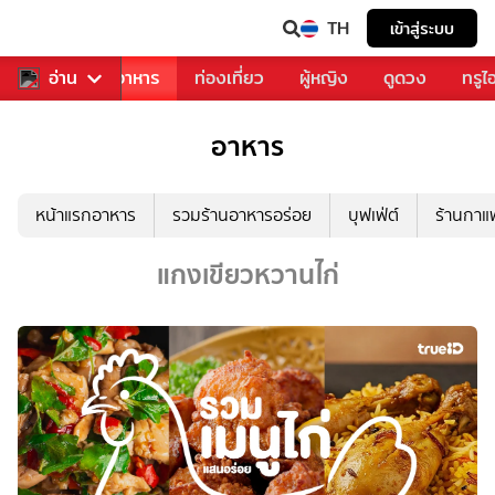
TH
เข้าสู่ระบบ
วงการเพลง
อ่าน
อาหาร
ท่องเที่ยว
ผู้หญิง
ดูดวง
ทรูไ
อาหาร
หน้าแรกอาหาร
รวมร้านอาหารอร่อย
บุฟเฟ่ต์
ร้านกา
แกงเขียวหวานไก่