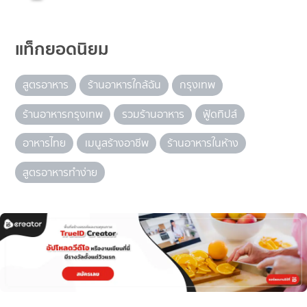
แท็กยอดนิยม
สูตรอาหาร
ร้านอาหารใกล้ฉัน
กรุงเทพ
ร้านอาหารกรุงเทพ
รวมร้านอาหาร
ฟู้ดทิปส์
อาหารไทย
เมนูสร้างอาชีพ
ร้านอาหารในห้าง
สูตรอาหารทำง่าย