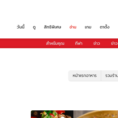
วันนี้
ดู
สิทธิพิเศษ
อ่าน
เกม
ตาตั้ง
สำหรับคุณ
กีฬา
ข่าว
ข่าว
หน้าแรกอาหาร
รวมร้า