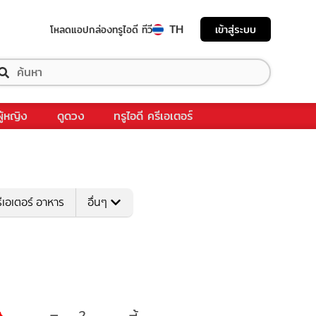
TH
เข้าสู่ระบบ
โหลดแอป
กล่องทรูไอดี ทีวี
ผู้หญิง
ดูดวง
ทรูไอดี ครีเอเตอร์
ีเอเตอร์ อาหาร
อื่นๆ