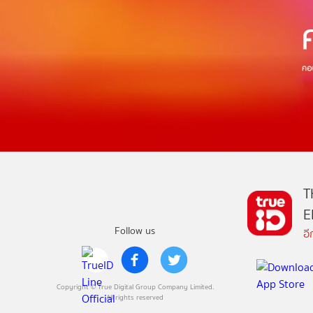
T
E
Follow us
อ
Copyright © True Digital Group Company Limited.
All rights reserved