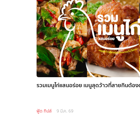
รวมเมนูไก่แสนอร่อย เมนูสุดว้าวที่สายกินต้อ
ฟู้ด ทิปส์
9 มี.ค. 69