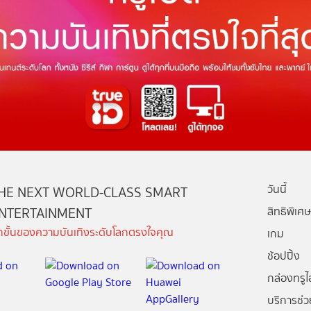
วันนี้
HE NEXT WORLD-CLASS SMART
NTERTAINMENT
สิทธิพิเศษ
ีกขั้นของความบันเทิงระดับโลกตรงใจคุณ
เกม
ช้อปปิ้ง
กล่องทรูไอ
บริการช่ว