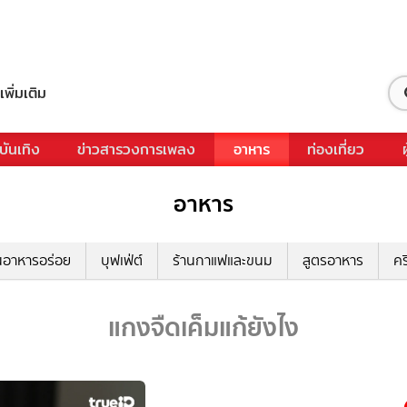
เพิ่มเติม
บันเทิง
ข่าวสารวงการเพลง
อาหาร
ท่องเที่ยว
อาหาร
นอาหารอร่อย
บุฟเฟ่ต์
ร้านกาแฟและขนม
สูตรอาหาร
คร
แกงจืดเค็มแก้ยังไง