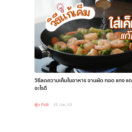
วิธีลดความเค็มในอาหาร จานผัด ทอด แกง แดด
อะไรดี
ฟู้ด ทิปส์
26 ก.พ. 69