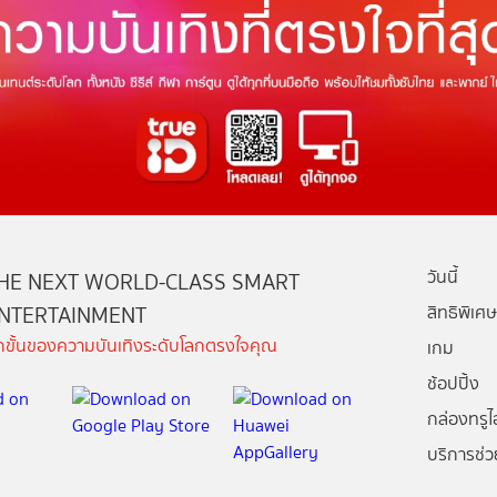
วันนี้
HE NEXT WORLD-CLASS SMART
NTERTAINMENT
สิทธิพิเศษ
ีกขั้นของความบันเทิงระดับโลกตรงใจคุณ
เกม
ช้อปปิ้ง
กล่องทรูไอ
บริการช่ว