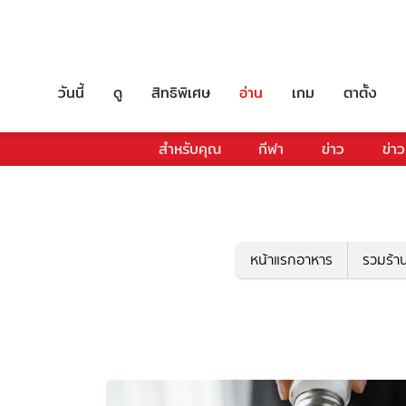
วันนี้
ดู
สิทธิพิเศษ
อ่าน
เกม
ตาตั้ง
สำหรับคุณ
กีฬา
ข่าว
ข่าว
หน้าแรกอาหาร
รวมร้า