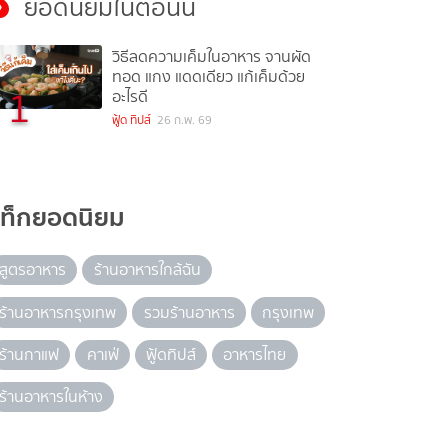
ยอดนิยมในตอนนี้
วิธีลดความเค็มในอาหาร จานผัด
ทอด แกง แดดเดียว แก้เค็มด้วย
1
อะไรดี
ฟู้ด ทิปส์
26 ก.พ. 69
แท็กยอดนิยม
สูตรอาหาร
ร้านอาหารใกล้ฉัน
ร้านอาหารกรุงเทพ
รวมร้านอาหาร
กรุงเทพ
ร้านกาแฟ
คาเฟ่
ฟู้ดทิปส์
อาหารไทย
ร้านอาหารในห้าง