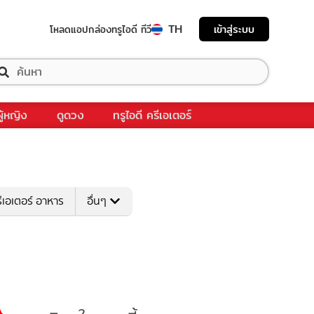
TH
เข้าสู่ระบบ
โหลดแอป
กล่องทรูไอดี ทีวี
ผู้หญิง
ดูดวง
ทรูไอดี ครีเอเตอร์
ีเอเตอร์ อาหาร
อื่นๆ