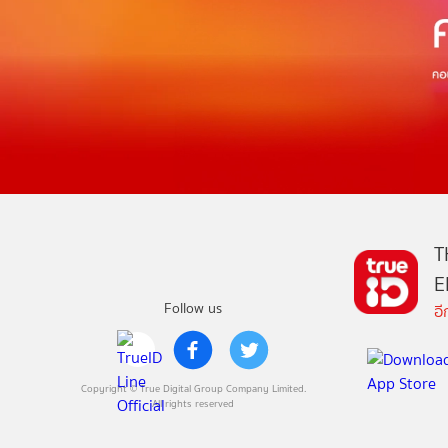
T
E
Follow us
อ
Copyright © True Digital Group Company Limited.
All rights reserved