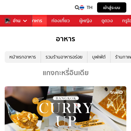
TH
เข้าสู่ระบบ
วงการเพลง
อ่าน
อาหาร
ท่องเที่ยว
ผู้หญิง
ดูดวง
ทรูไ
อาหาร
หน้าแรกอาหาร
รวมร้านอาหารอร่อย
บุฟเฟ่ต์
ร้านกา
แกงกะหรี่อินเดีย