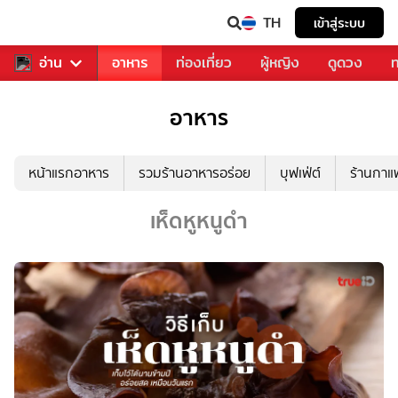
TH
เข้าสู่ระบบ
สารวงการเพลง
อ่าน
อาหาร
ท่องเที่ยว
ผู้หญิง
ดูดวง
ท
อาหาร
หน้าแรกอาหาร
รวมร้านอาหารอร่อย
บุฟเฟ่ต์
ร้านกา
เห็ดหูหนูดำ