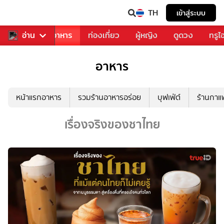
TH
เข้าสู่ระบบ
วงการเพลง
อ่าน
อาหาร
ท่องเที่ยว
ผู้หญิง
ดูดวง
ทรูไ
อาหาร
หน้าแรกอาหาร
รวมร้านอาหารอร่อย
บุฟเฟ่ต์
ร้านกา
เรื่องจริงของชาไทย