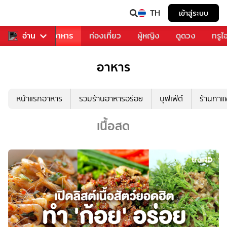
TH
เข้าสู่ระบบ
วงการเพลง
อ่าน
อาหาร
ท่องเที่ยว
ผู้หญิง
ดูดวง
ทรูไ
อาหาร
หน้าแรกอาหาร
รวมร้านอาหารอร่อย
บุฟเฟ่ต์
ร้านกา
เนื้อสด