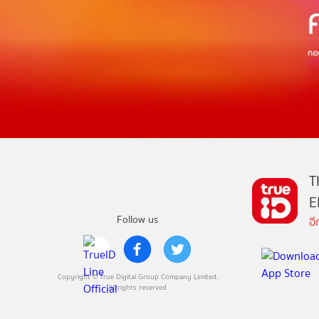
T
E
Follow us
อ
Copyright © True Digital Group Company Limited.
All rights reserved