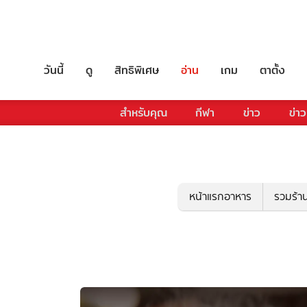
วันนี้
ดู
สิทธิพิเศษ
อ่าน
เกม
ตาตั้ง
สำหรับคุณ
กีฬา
ข่าว
ข่าว
หน้าแรกอาหาร
รวมร้า