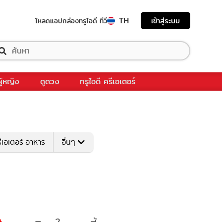
TH
เข้าสู่ระบบ
โหลดแอป
กล่องทรูไอดี ทีวี
ผู้หญิง
ดูดวง
ทรูไอดี ครีเอเตอร์
ีเอเตอร์ อาหาร
อื่นๆ