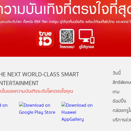
วันนี้
HE NEXT WORLD-CLASS SMART
NTERTAINMENT
สิทธิพิเศษ
ีกขั้นของความบันเทิงระดับโลกตรงใจคุณ
เกม
ช้อปปิ้ง
กล่องทรูไอ
บริการช่ว