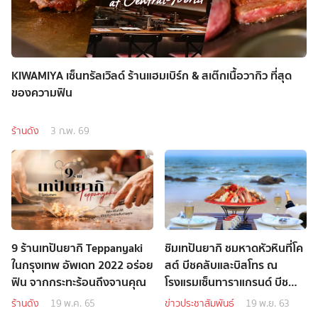
KIWAMIYA เซ็นทรัลเวิลด์ ร้านแฮมเบิร์ก & สเต๊กเนื้อวากิว ที่สุด
ของความฟิน
ร้านดัง
3 ก.พ. 69
9 ร้านเทปันยากิ Teppanyaki
ชิมเทปันยากิ ชมหาดหัวหินที่โค
ในกรุงเทพ อัพเดท 2022 อร่อย
สต์ บีชคลับและบิสโทร ณ
ฟิน จากกระทะร้อนถึงจานคุณ
โรงแรมเซ็นทาราแกรนด์ บีช
รีสอร์ทและวิลลา หัวหิน
ร้านดัง
19 พ.ค. 65
ข่าวประชาสัมพันธ์
19 พ.ย. 63