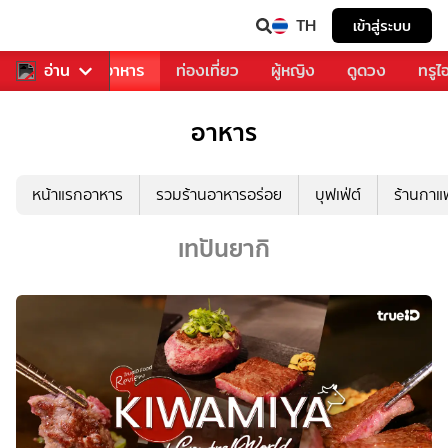
TH
เข้าสู่ระบบ
วงการเพลง
อ่าน
อาหาร
ท่องเที่ยว
ผู้หญิง
ดูดวง
ทรูไ
อาหาร
หน้าแรกอาหาร
รวมร้านอาหารอร่อย
บุฟเฟ่ต์
ร้านกา
เทปันยากิ