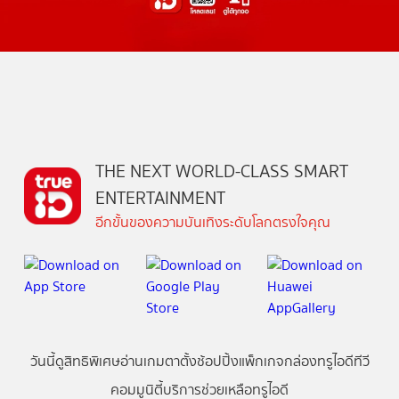
THE NEXT WORLD-CLASS SMART
ENTERTAINMENT
อีกขั้นของความบันเทิงระดับโลกตรงใจคุณ
วันนี้
ดู
สิทธิพิเศษ
อ่าน
เกม
ตาตั้ง
ช้อปปิ้ง
แพ็กเกจ
กล่องทรูไอดีทีวี
คอมมูนิตี้
บริการช่วยเหลือทรูไอดี