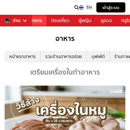
TH
เข้าสู่ระบบ
วงการเพลง
อ่าน
อาหาร
ท่องเที่ยว
ผู้หญิง
ดูดวง
ทรูไ
อาหาร
หน้าแรกอาหาร
รวมร้านอาหารอร่อย
บุฟเฟ่ต์
ร้านกา
เตรียมเครื่องในทำอาหาร