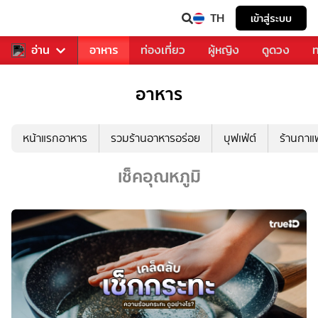
TH
เข้าสู่ระบบ
สารวงการเพลง
อ่าน
อาหาร
ท่องเที่ยว
ผู้หญิง
ดูดวง
ท
อาหาร
หน้าแรกอาหาร
รวมร้านอาหารอร่อย
บุฟเฟ่ต์
ร้านกา
เช็คอุณหภูมิ