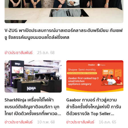
V-ZUG พาเปิดประสบการณ์มาสเตอร์คลาสระดับพรีเมียม กับเชฟ
ชู รังสรรค์เมนูขนมอบสไตล์ฝรั่งเศส
ข่าวประชาสัมพันธ์
25 ส.ค. 68
SharkNinja เครื่องใช้ไฟฟ้า
Gaabor กาบอร์ ก้าวสู่ความ
แบรนด์ดังสัญชาติอเมริกา บุก
สำเร็จครั้งยิ่งใหญ่แห่งปี การัน
ไทย! เปิดตัวครั้งแรกที่เพาเวอร์
ตีด้วยรางวัล Top Seller
บาย
Growth 2022
ข่าวประชาสัมพันธ์
10 ก.พ. 68
ข่าวประชาสัมพันธ์
16 ส.ค. 65