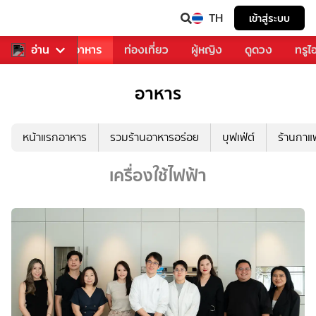
TH
เข้าสู่ระบบ
วงการเพลง
อ่าน
อาหาร
ท่องเที่ยว
ผู้หญิง
ดูดวง
ทรูไ
อาหาร
หน้าแรกอาหาร
รวมร้านอาหารอร่อย
บุฟเฟ่ต์
ร้านกา
เครื่องใช้ไฟฟ้า