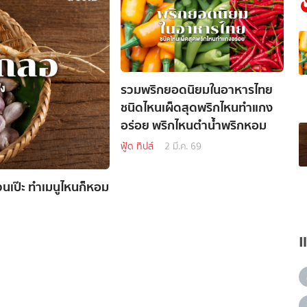
รวมพริกยอดนิยมในอาหารไทย
ชนิดไหนเผ็ดสุดพริกไหนทำแกง
อร่อย พริกไหนตำน้ำพริกหอม
ฟู้ด ทิปส์
2 มี.ค. 69
นเป๊ะ ทำเมนูไหนก็หอม