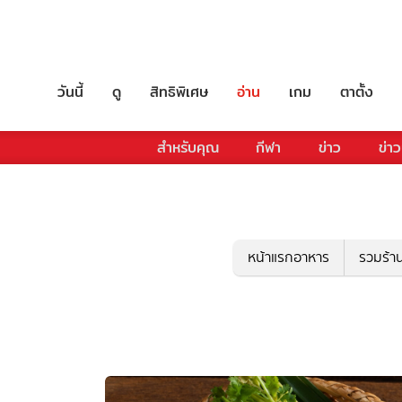
วันนี้
ดู
สิทธิพิเศษ
อ่าน
เกม
ตาตั้ง
สำหรับคุณ
กีฬา
ข่าว
ข่าว
หน้าแรกอาหาร
รวมร้า