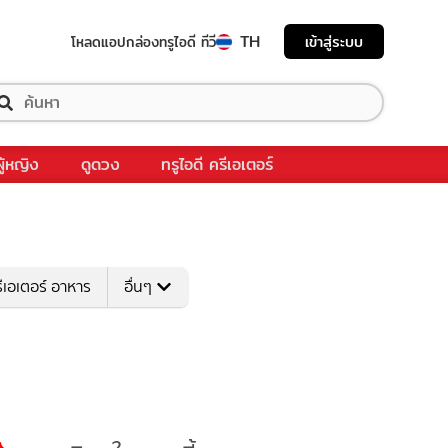
TH
เข้าสู่ระบบ
โหลดแอป
กล่องทรูไอดี ทีวี
ผู้หญิง
ดูดวง
ทรูไอดี ครีเอเตอร์
ีเอเตอร์ อาหาร
อื่นๆ