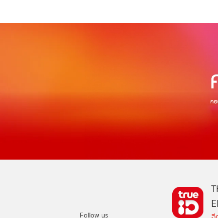
T
E
Follow us
อ