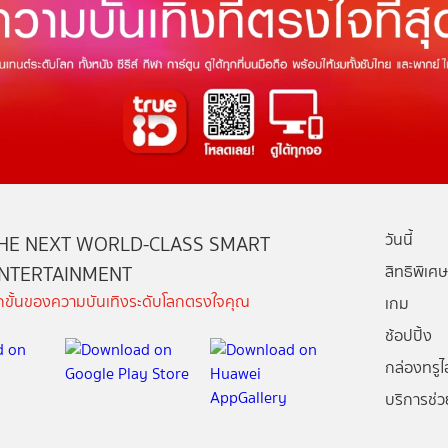
วันนี้
HE NEXT WORLD-CLASS SMART
NTERTAINMENT
สิทธิพิเศษ
ีกขั้นของความบันเทิงระดับโลกตรงใจคุณ
เกม
ช้อปปิ้ง
กล่องทรูไอ
บริการช่ว