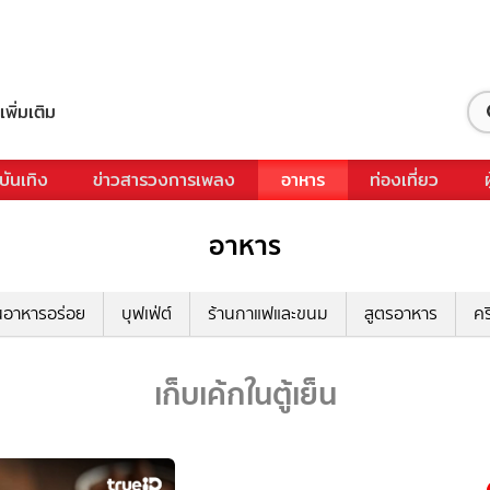
เพิ่มเติม
บันเทิง
ข่าวสารวงการเพลง
อาหาร
ท่องเที่ยว
อาหาร
นอาหารอร่อย
บุฟเฟ่ต์
ร้านกาแฟและขนม
สูตรอาหาร
คร
เก็บเค้กในตู้เย็น