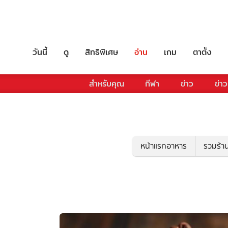
วันนี้
ดู
สิทธิพิเศษ
อ่าน
เกม
ตาตั้ง
สำหรับคุณ
กีฬา
ข่าว
ข่าว
หน้าแรกอาหาร
รวมร้า