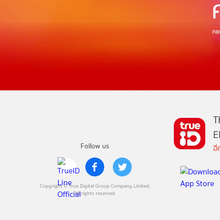
T
E
Follow us
อ
Copyright © True Digital Group Company Limited.
All rights reserved