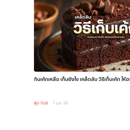
กินเค้กเหลือ เก็บยังไง เคล็ดลับ วิธีเก็บเค้ก ให
ฟู้ด ทิปส์
7 ม.ค. 69