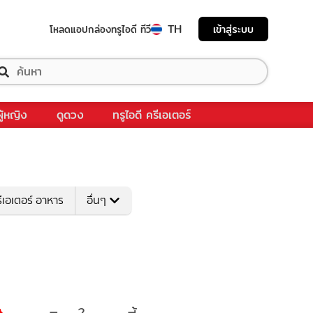
TH
เข้าสู่ระบบ
โหลดแอป
กล่องทรูไอดี ทีวี
ผู้หญิง
ดูดวง
ทรูไอดี ครีเอเตอร์
ีเอเตอร์ อาหาร
อื่นๆ