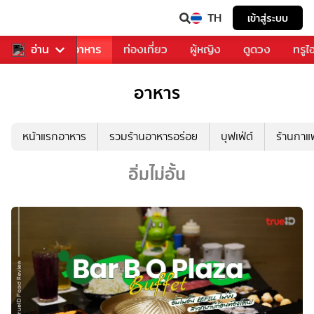
TH
เข้าสู่ระบบ
วงการเพลง
อ่าน
อาหาร
ท่องเที่ยว
ผู้หญิง
ดูดวง
ทรูไ
อาหาร
หน้าแรกอาหาร
รวมร้านอาหารอร่อย
บุฟเฟ่ต์
ร้านกา
อิ่มไม่อั้น