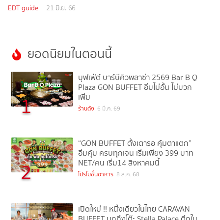
4
EDT guide
21 มิ.ย. 66
ยอดนิยมในตอนนี้
บุฟเฟ่ต์ บาร์บีคิวพลาซ่า 2569 Bar B Q
Plaza GON BUFFET อิ่มไม่อั้น ไม่บวก
เพิ่ม
1
ร้านดัง
6 มี.ค. 69
“GON BUFFET ตั้งเตารอ คุ้มตาแตก”
อิ่มคุ้ม ครบทุกเจน เริ่มเพียง 399 บาท
NET/คน เริ่ม14 สิงหาคมนี้
2
โปรโมชั่นอาหาร
8 ส.ค. 68
เปิดใหม่ !! หนึ่งเดียวในไทย CARAVAN
BUFFET บุกถึงโต๊ะ Stella Palace ตึกใบ