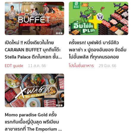
เปิดใหม่ !! หนึ่งเดียวในไทย
ครั้งแรก! บุฟเฟ่ต์ บาร์บีคิว
CARAVAN BUFFET บุกถึงโต๊ะ
พลาซ่า x ปูดองอันยอง จัดอิ่ม
Stella Palace ตึกใบหยก ชั้น
ไม่อั้นพลัส ที่ทุกคนรอคอย
79
EDT guide
11 ส.ค. 66
โปรโมชั่นอาหาร
29 มิ.ย. 66
Momo paradise Gold ครั้ง
แรกกับเนื้อญี่ปุ่นสุด พรีเมียม
สาขาแรกที่ The Emporium ชั้น