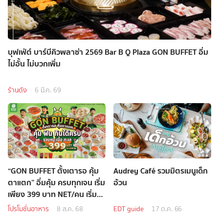
บุฟเฟ่ต์ บาร์บีคิวพลาซ่า 2569 Bar B Q Plaza GON BUFFET อิ่ม
ไม่อั้น ไม่บวกเพิ่ม
ร้านดัง
6 มี.ค. 69
“GON BUFFET ตั้งเตารอ คุ้ม
Audrey Café รวมมิตรเมนูเด็ก
ตาแตก” อิ่มคุ้ม ครบทุกเจน เริ่ม
อ้วน
เพียง 399 บาท NET/คน เริ่ม14
สิงหาคมนี้
โปรโมชั่นอาหาร
8 ส.ค. 68
EDT guide
17 ต.ค. 66