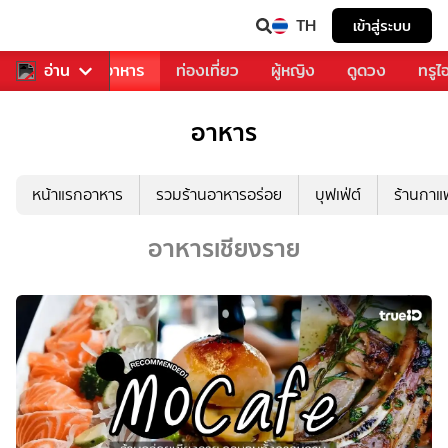
TH
เข้าสู่ระบบ
วงการเพลง
อ่าน
อาหาร
ท่องเที่ยว
ผู้หญิง
ดูดวง
ทรูไ
อาหาร
หน้าแรกอาหาร
รวมร้านอาหารอร่อย
บุฟเฟ่ต์
ร้านกา
อาหารเชียงราย