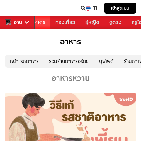
TH
เข้าสู่ระบบ
วงการเพลง
อ่าน
อาหาร
ท่องเที่ยว
ผู้หญิง
ดูดวง
ทรูไ
อาหาร
หน้าแรกอาหาร
รวมร้านอาหารอร่อย
บุฟเฟ่ต์
ร้านกา
อาหารหวาน