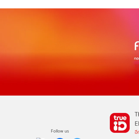
T
E
Follow us
อ