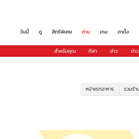
วันนี้
ดู
สิทธิพิเศษ
อ่าน
เกม
ตาตั้ง
สำหรับคุณ
กีฬา
ข่าว
ข่าว
หน้าแรกอาหาร
รวมร้า