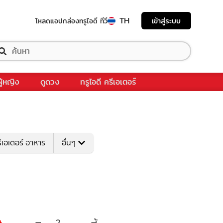
TH
เข้าสู่ระบบ
โหลดแอป
กล่องทรูไอดี ทีวี
ผู้หญิง
ดูดวง
ทรูไอดี ครีเอเตอร์
ีเอเตอร์ อาหาร
อื่นๆ