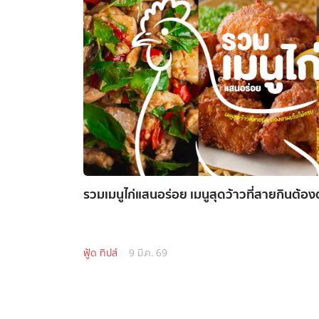
รวมเมนูไก่แสนอร่อย เมนูสุดว้าวที่สายกินต้อ
ฟู้ด ทิปส์
9 มี.ค. 69