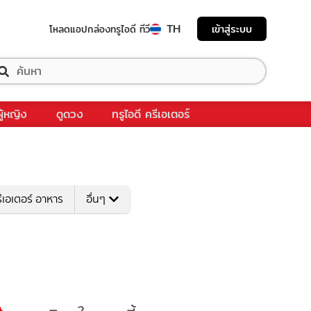
TH
เข้าสู่ระบบ
โหลดแอป
กล่องทรูไอดี ทีวี
ผู้หญิง
ดูดวง
ทรูไอดี ครีเอเตอร์
ีเอเตอร์ อาหาร
อื่นๆ