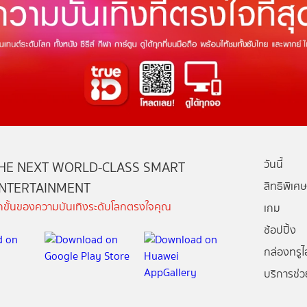
วันนี้
HE NEXT WORLD-CLASS SMART
NTERTAINMENT
สิทธิพิเศษ
ีกขั้นของความบันเทิงระดับโลกตรงใจคุณ
เกม
ช้อปปิ้ง
กล่องทรูไอ
บริการช่ว