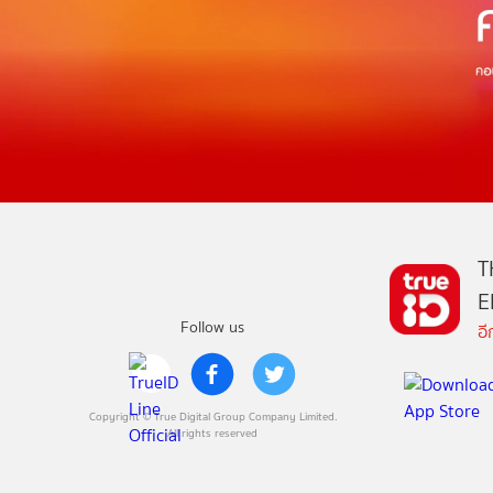
T
E
Follow us
อ
Copyright © True Digital Group Company Limited.
All rights reserved