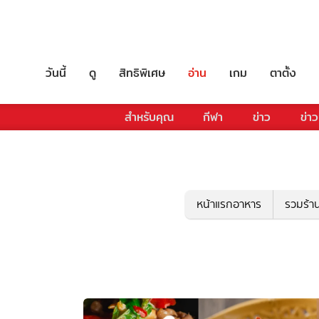
วันนี้
ดู
สิทธิพิเศษ
อ่าน
เกม
ตาตั้ง
สำหรับคุณ
กีฬา
ข่าว
ข่าว
หน้าแรกอาหาร
รวมร้า