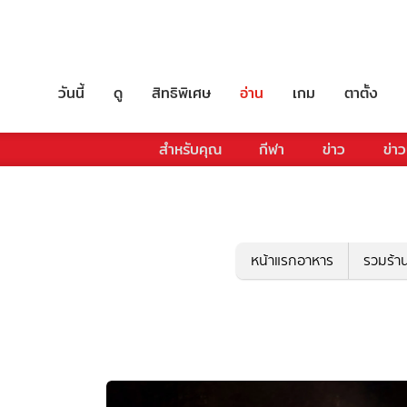
วันนี้
ดู
สิทธิพิเศษ
อ่าน
เกม
ตาตั้ง
สำหรับคุณ
กีฬา
ข่าว
ข่าว
หน้าแรกอาหาร
รวมร้า