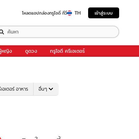
TH
เข้าสู่ระบบ
โหลดแอป
กล่องทรูไอดี ทีวี
ผู้หญิง
ดูดวง
ทรูไอดี ครีเอเตอร์
ีเอเตอร์ อาหาร
อื่นๆ