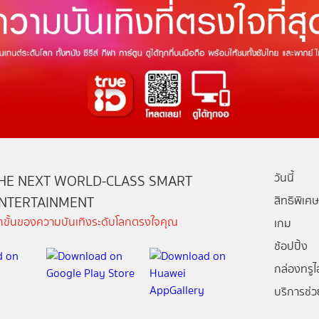
วันนี้
HE NEXT WORLD-CLASS SMART
NTERTAINMENT
สิทธิพิเศษ
ีกขั้นของความบันเทิงระดับโลกตรงใจคุณ
เกม
ช้อปปิ้ง
กล่องทรูไอ
บริการช่ว