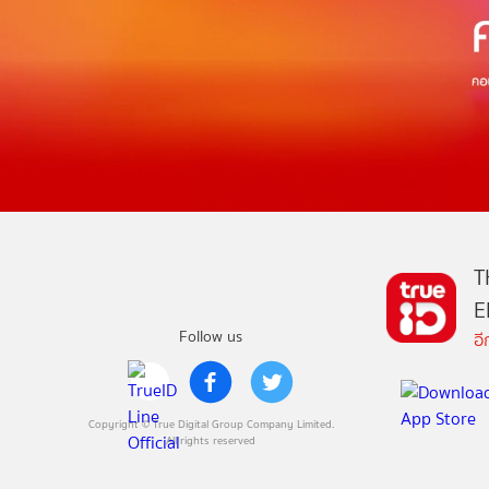
T
E
Follow us
อ
Copyright © True Digital Group Company Limited.
All rights reserved