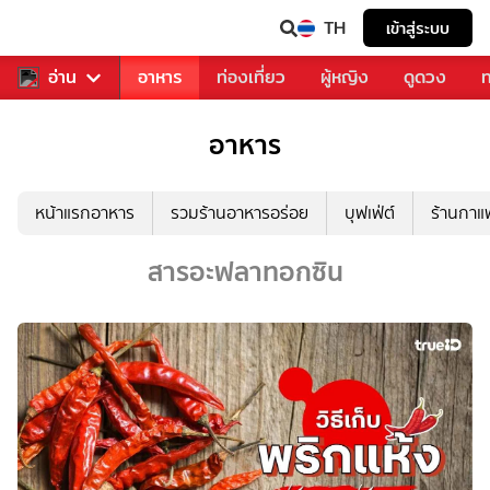
TH
เข้าสู่ระบบ
สารวงการเพลง
อ่าน
อาหาร
ท่องเที่ยว
ผู้หญิง
ดูดวง
ท
อาหาร
หน้าแรกอาหาร
รวมร้านอาหารอร่อย
บุฟเฟ่ต์
ร้านกา
สารอะฟลาทอกซิน