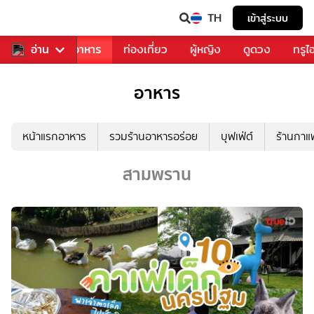
TH
เข้าสู่ระบบ
วงการเพลง
อ่าน
อาหาร
ท่องเที่ยว
ผู้หญิง
ดูดวง
ทรูไ
อาหาร
หน้าแรกอาหาร
รวมร้านอาหารอร่อย
บุฟเฟ่ต์
ร้านกา
สามพราน