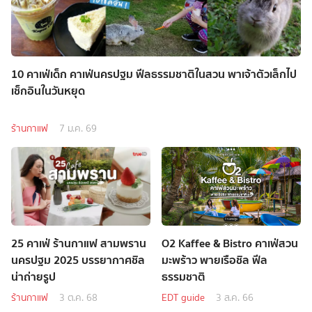
10 คาเฟ่เด็ก คาเฟ่นครปฐม ฟีลธรรมชาติในสวน พาเจ้าตัวเล็กไป
เช็กอินในวันหยุด
ร้านกาแฟ
7 ม.ค. 69
25 คาเฟ่ ร้านกาแฟ สามพราน
O2 Kaffee & Bistro คาเฟ่สวน
นครปฐม 2025 บรรยากาศชิล
มะพร้าว พายเรือชิล ฟีล
น่าถ่ายรูป
ธรรมชาติ
ร้านกาแฟ
3 ต.ค. 68
EDT guide
3 ส.ค. 66