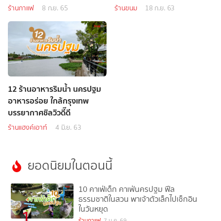
ร้านกาแฟ
8 ก.ย. 65
ร้านขนม
18 ก.ย. 63
12 ร้านอาหารริมน้ำ นครปฐม
อาหารอร่อย ใกล้กรุงเทพ
บรรยากาศชิลวิวดี๊ดี
ร้านแฮงค์เอาท์
4 มิ.ย. 63
ยอดนิยมในตอนนี้
10 คาเฟ่เด็ก คาเฟ่นครปฐม ฟีล
ธรรมชาติในสวน พาเจ้าตัวเล็กไปเช็กอิน
ในวันหยุด
1
ร้านกาแฟ
7 ม.ค. 69