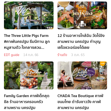
The Three Little Pigs Farm
12 ร้านอาหารใกล้ฉัน วัดไร่ขิง
#คาเฟ่นครปฐม ธีมนิทาน ลูก
สามพราน นครปฐม ทำบุญ
หมูสามตัว ใจกลางสวน
เสร็จแวะอร่อยได้เลย
บรรยากาศสดชื่น
EDT guide
14 ก.ค. 66
ร้านดัง
3 ต.ค. 65
Family Garden คาเฟ่เด็กสุด
CHADA Tea Boutique คาเฟ่
ชิล ร้านอาหารครอบครัว
ขนมไทย ตำรับชาววัง คาเฟ่
สามพราน นครปฐม
สามพราน นครปฐม