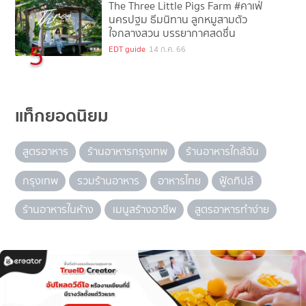
The Three Little Pigs Farm #คาเฟ่
นครปฐม ธีมนิทาน ลูกหมูสามตัว
ใจกลางสวน บรรยากาศสดชื่น
5
EDT guide
14 ก.ค. 66
แท็กยอดนิยม
สูตรอาหาร
ร้านอาหารกรุงเทพ
ร้านอาหารใกล้ฉัน
กรุงเทพ
รวมร้านอาหาร
อาหารไทย
ฟู้ดทิปส์
ร้านอาหารในห้าง
เมนูสร้างอาชีพ
สูตรอาหารทำง่าย