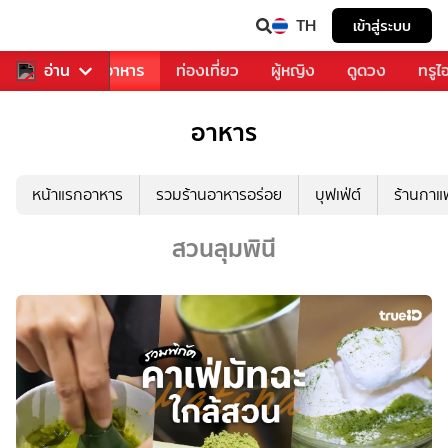
TH
เข้าสู่ระบบ
วงการเพลง
อ่าน
อาหาร
ท่องเที่ยว
ผู้หญิง
ดูดวง
ทรูไ
อาหาร
หน้าแรกอาหาร
รวมร้านอาหารอร่อย
บุฟเฟ่ต์
ร้านกา
สวนลุมพินี