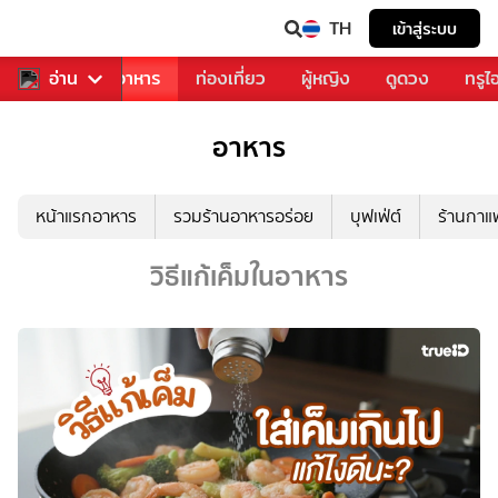
TH
เข้าสู่ระบบ
วงการเพลง
อ่าน
อาหาร
ท่องเที่ยว
ผู้หญิง
ดูดวง
ทรูไ
อาหาร
หน้าแรกอาหาร
รวมร้านอาหารอร่อย
บุฟเฟ่ต์
ร้านกา
วิธีแก้เค็มในอาหาร