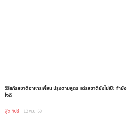
วิธีแก้รสชาติอาหารเพี้ยน ปรุงตามสูตร แต่รสชาติยังไม่เป๊ะ ทำยัง
ไงดี
ฟู้ด ทิปส์
12 พ.ย. 68