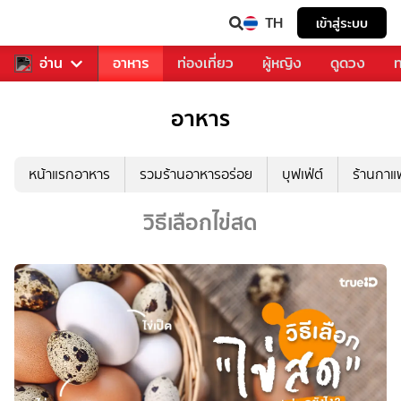
TH
เข้าสู่ระบบ
สารวงการเพลง
อ่าน
อาหาร
ท่องเที่ยว
ผู้หญิง
ดูดวง
ท
อาหาร
หน้าแรกอาหาร
รวมร้านอาหารอร่อย
บุฟเฟ่ต์
ร้านกา
วิธีเลือกไข่สด