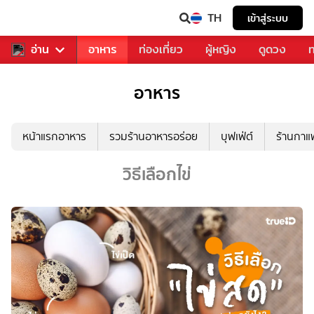
TH
เข้าสู่ระบบ
สารวงการเพลง
อ่าน
อาหาร
ท่องเที่ยว
ผู้หญิง
ดูดวง
ท
อาหาร
หน้าแรกอาหาร
รวมร้านอาหารอร่อย
บุฟเฟ่ต์
ร้านกา
วิธีเลือกไข่