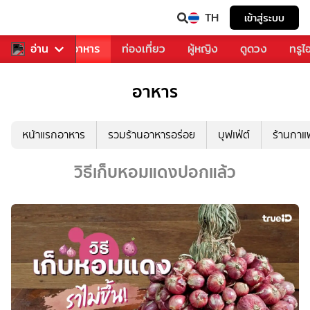
TH
เข้าสู่ระบบ
วงการเพลง
อ่าน
อาหาร
ท่องเที่ยว
ผู้หญิง
ดูดวง
ทรูไ
อาหาร
หน้าแรกอาหาร
รวมร้านอาหารอร่อย
บุฟเฟ่ต์
ร้านกา
วิธีเก็บหอมแดงปอกแล้ว