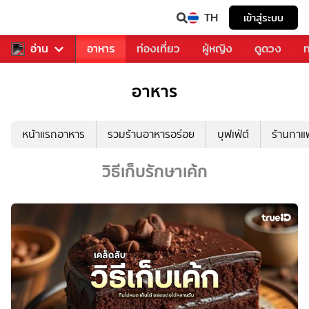
TH
เข้าสู่ระบบ
สารวงการเพลง
อ่าน
อาหาร
ท่องเที่ยว
ผู้หญิง
ดูดวง
ท
อาหาร
หน้าแรกอาหาร
รวมร้านอาหารอร่อย
บุฟเฟ่ต์
ร้านกา
วิธีเก็บรักษาเค้ก