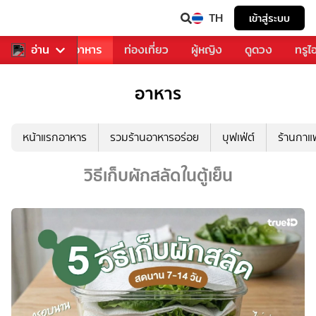
TH
เข้าสู่ระบบ
วงการเพลง
อ่าน
อาหาร
ท่องเที่ยว
ผู้หญิง
ดูดวง
ทรูไ
อาหาร
หน้าแรกอาหาร
รวมร้านอาหารอร่อย
บุฟเฟ่ต์
ร้านกา
วิธีเก็บผักสลัดในตู้เย็น