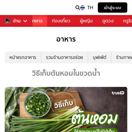
TH
เข้าสู่ระบบ
วงการเพลง
อ่าน
อาหาร
ท่องเที่ยว
ผู้หญิง
ดูดวง
ทรูไ
อาหาร
หน้าแรกอาหาร
รวมร้านอาหารอร่อย
บุฟเฟ่ต์
ร้านกา
วิธีเก็บต้นหอมในขวดน้ำ