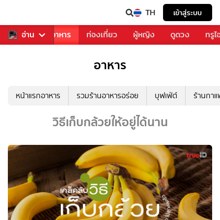
TH
เข้าสู่ระบบ
วงการเพลง
อ่าน
อาหาร
ท่องเที่ยว
ผู้หญิง
ดูดวง
ทรูไ
อาหาร
หน้าแรกอาหาร
รวมร้านอาหารอร่อย
บุฟเฟ่ต์
ร้านกา
วิธีเก็บกล้วยให้อยู่ได้นาน