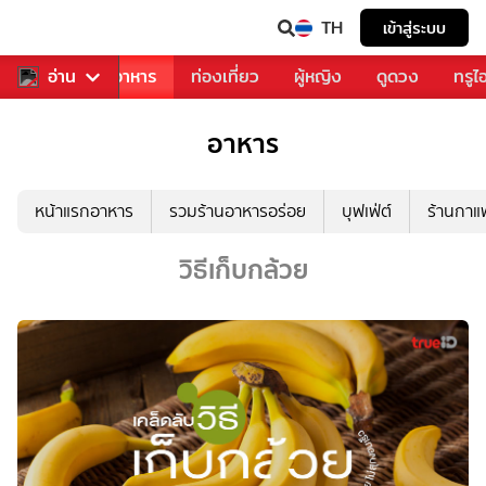
TH
เข้าสู่ระบบ
วงการเพลง
อ่าน
อาหาร
ท่องเที่ยว
ผู้หญิง
ดูดวง
ทรูไ
อาหาร
หน้าแรกอาหาร
รวมร้านอาหารอร่อย
บุฟเฟ่ต์
ร้านกา
วิธีเก็บกล้วย