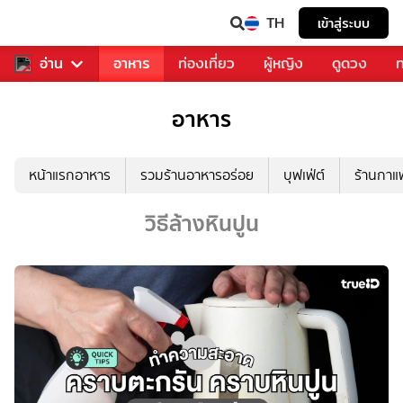
TH
เข้าสู่ระบบ
สารวงการเพลง
อ่าน
อาหาร
ท่องเที่ยว
ผู้หญิง
ดูดวง
ท
อาหาร
หน้าแรกอาหาร
รวมร้านอาหารอร่อย
บุฟเฟ่ต์
ร้านกา
วิธีล้างหินปูน