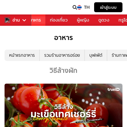
TH
เข้าสู่ระบบ
วงการเพลง
อ่าน
อาหาร
ท่องเที่ยว
ผู้หญิง
ดูดวง
ทรูไ
อาหาร
หน้าแรกอาหาร
รวมร้านอาหารอร่อย
บุฟเฟ่ต์
ร้านกา
วิธีล้างผัก