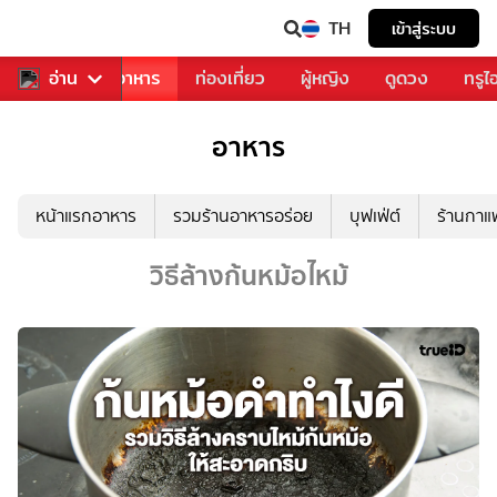
TH
เข้าสู่ระบบ
วงการเพลง
อ่าน
อาหาร
ท่องเที่ยว
ผู้หญิง
ดูดวง
ทรูไ
อาหาร
หน้าแรกอาหาร
รวมร้านอาหารอร่อย
บุฟเฟ่ต์
ร้านกา
วิธีล้างก้นหม้อไหม้