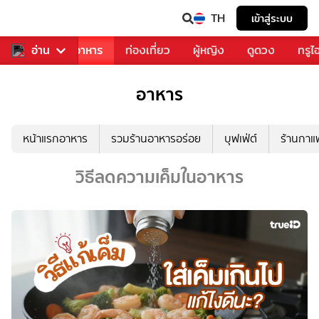
TH
เข้าสู่ระบบ
วงการเพลง
อ่าน
อาหาร
ท่องเที่ยว
ผู้หญิง
ดูดวง
ทรูไ
อาหาร
หน้าแรกอาหาร
รวมร้านอาหารอร่อย
บุฟเฟ่ต์
ร้านกา
วิธีลดความเค็มในอาหาร