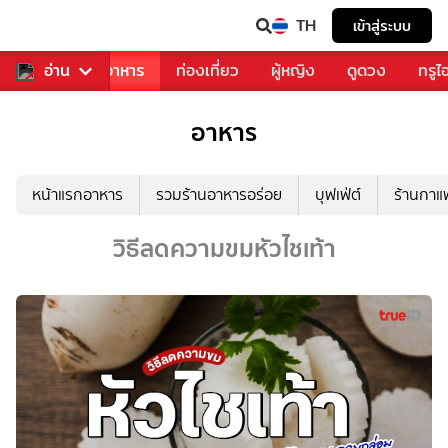
TH
เข้าสู่ระบบ
วงการเพลง
อ่าน
อาหาร
ท่องเที่ยว
ผู้หญิง
ดูดวง
ทรูไ
อาหาร
หน้าแรกอาหาร
รวมร้านอาหารอร่อย
บุฟเฟ่ต์
ร้านกา
วิธีลดความขมหัวไชเท้า