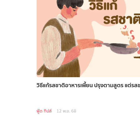
วิธีแก้รสชาติอาหารเพี้ยน ปรุงตามสูตร แต่รสชาต
ฟู้ด ทิปส์
12 พ.ย. 68