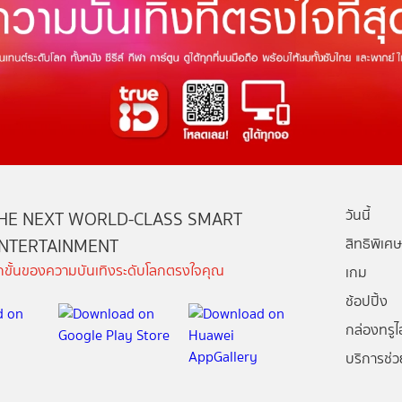
วันนี้
HE NEXT WORLD-CLASS SMART
NTERTAINMENT
สิทธิพิเศษ
ีกขั้นของความบันเทิงระดับโลกตรงใจคุณ
เกม
ช้อปปิ้ง
กล่องทรูไอ
บริการช่ว