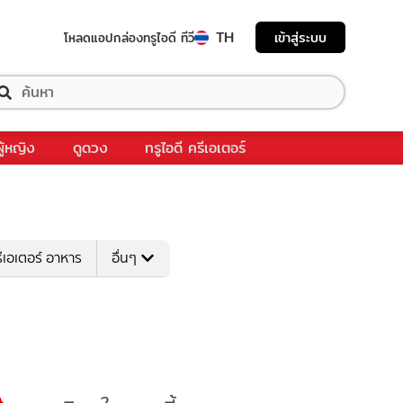
TH
เข้าสู่ระบบ
โหลดแอป
กล่องทรูไอดี ทีวี
ผู้หญิง
ดูดวง
ทรูไอดี ครีเอเตอร์
ีเอเตอร์ อาหาร
อื่นๆ