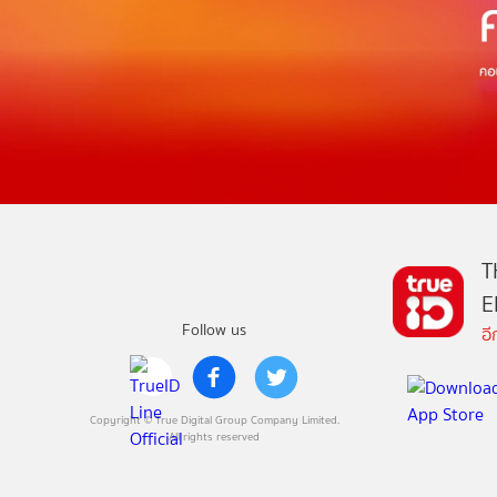
T
E
Follow us
อ
Copyright © True Digital Group Company Limited.
All rights reserved