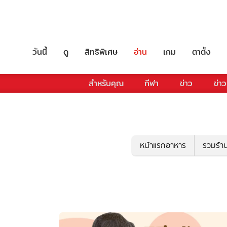
วันนี้
ดู
สิทธิพิเศษ
อ่าน
เกม
ตาตั้ง
สำหรับคุณ
กีฬา
ข่าว
ข่าว
หน้าแรกอาหาร
รวมร้า